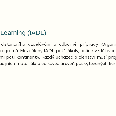
 Learning (IADL)
distančního vzdělávání a odborné přípravy. Organ
ogramů. Mezi členy IADL patří školy, online vzdělávací 
šemi pěti kontinenty. Každý uchazeč o členství musí p
udijních materiálů a celkovou úroveň poskytovaných kur