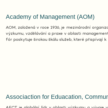
Academy of Management (AOM)
AOM, založená v roce 1936, je mezinárodní organiz
výzkumu, vzdělávání a praxe v oblasti managementu
fór poskytuje širokou škálu služeb, které přispívají k
Associaction for Eduacation, Commu
AECT je globální lídr v oblasti výzkumu a vývoje v