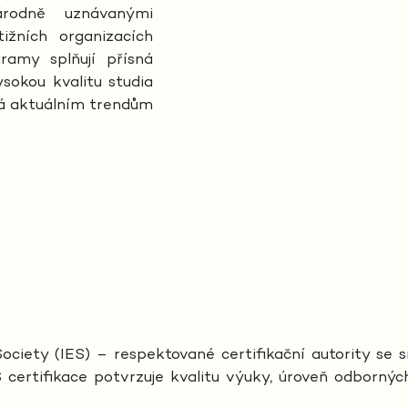
rodně uznávanými
tižních organizacích
gramy splňují přísná
sokou kvalitu studia
dá aktuálním trendům
Society (IES) – respektované certifikační autority se 
IES certifikace potvrzuje kvalitu výuky, úroveň odbor