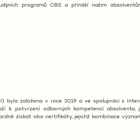
tudijních programů CBS a přináší našim absolventům
ICI) byla založena v roce 2019 a ve spolupráci s Inter
slouží k potvrzení odborných kompetencí absolventa, 
ně získat oba certifikáty, jejichž kombinace význam