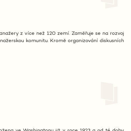
anažery z více než 120 zemí. Zaměřuje se na rozvoj
anažerskou komunitu. Kromě organizování diskusních
aložena ve Washingtonu již v roce 1923 a od té doby