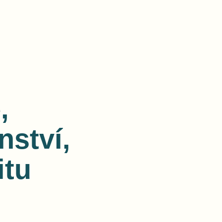
,
nství,
itu