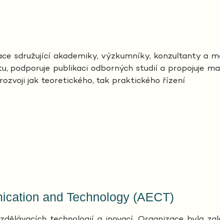
ace sdružující akademiky, výzkumníky, konzultanty a m
, podporuje publikaci odborných studií a propojuje m
 rozvoji jak teoretického, tak praktického řízení
nication and Technology (AECT)
zdělávacích technologií a inovací. Organizace byla z