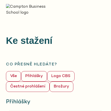
Ke stažení
CO PŘESNĚ HLEDÁTE?
Vše
Přihlášky
Logo CBS
Čestné prohlášení
Brožury
Přihlášky