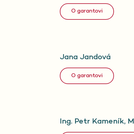
O garantovi
Jana Jandová
O garantovi
Ing. Petr Kameník, 