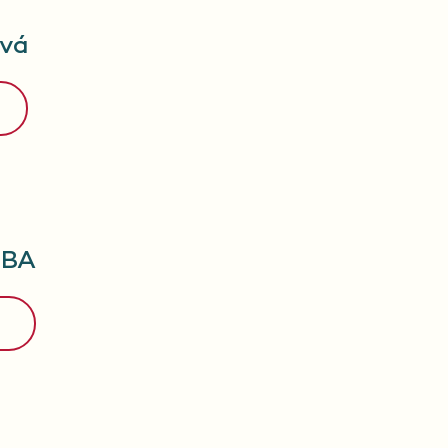
ová
MBA