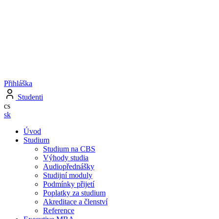
Přihláška
Studenti
cs
sk
Úvod
Studium
Studium na CBS
Výhody studia
Audiopřednášky
Studijní moduly
Podmínky přijetí
Poplatky za studium
Akreditace a členství
Reference