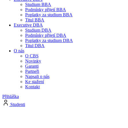
Studium BBA
Podmínky přijetí BBA
Poplatky za studium BBA
Titul BBA
Executive DBA
Studium DBA
Podmínky přijetí DBA
Poplatky za studium DBA
Titul DBA
O nás
O CBS
Novinky
Garanti
Partneři
Napsali o nás
Ke stažení
Kontakt
Přihláška
Studenti