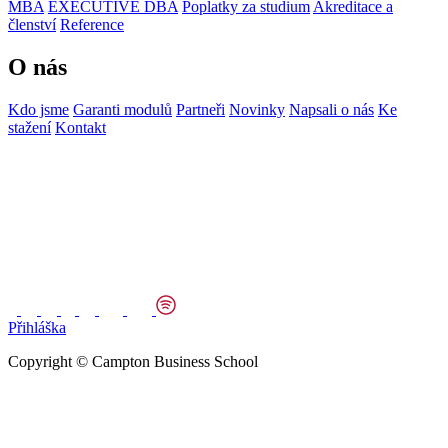
MBA
EXECUTIVE DBA
Poplatky za studium
Akreditace a
členství
Reference
O nás
Kdo jsme
Garanti modulů
Partneři
Novinky
Napsali o nás
Ke
stažení
Kontakt
Přihláška
Copyright © Campton Business School