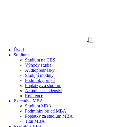
Úvod
Studium
Studium na CBS
Výhody studia
Audiopřednášky
Studijní moduly
Podmínky přijetí
Poplatky za studium
Akreditace a členství
Reference
Executive MBA
Studium MBA
Podmínky přijetí MBA
Poplatky za studium MBA
Titul MBA
Executive BBA