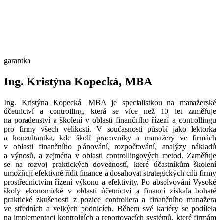
garantka
Ing. Kristýna Kopecká, MBA
Ing. Kristýna Kopecká, MBA je specialistkou na manažerské
účetnictví a controlling, která se více než 10 let zaměřuje
na poradenství a školení v oblasti finančního řízení a controllingu
pro firmy všech velikostí. V současnosti působí jako lektorka
a konzultantka, kde školí pracovníky a manažery ve firmách
v oblasti finančního plánování, rozpočtování, analýzy nákladů
a výnosů, a zejména v oblasti controllingových metod. Zaměřuje
se na rozvoj praktických dovedností, které účastníkům školení
umožňují efektivně řídit finance a dosahovat strategických cílů firmy
prostřednictvím řízení výkonu a efektivity. Po absolvování Vysoké
školy ekonomické v oblasti účetnictví a financí získala bohaté
praktické zkušenosti z pozice controllera a finančního manažera
ve středních a velkých podnicích. Během své kariéry se podílela
na implementaci kontrolních a reportovacích systémů, které firmám