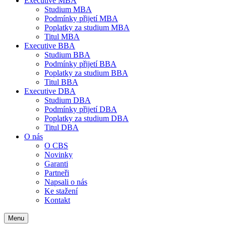
Executive MBA
Studium MBA
Podmínky přijetí MBA
Poplatky za studium MBA
Titul MBA
Executive BBA
Studium BBA
Podmínky přijetí BBA
Poplatky za studium BBA
Titul BBA
Executive DBA
Studium DBA
Podmínky přijetí DBA
Poplatky za studium DBA
Titul DBA
O nás
O CBS
Novinky
Garanti
Partneři
Napsali o nás
Ke stažení
Kontakt
Menu