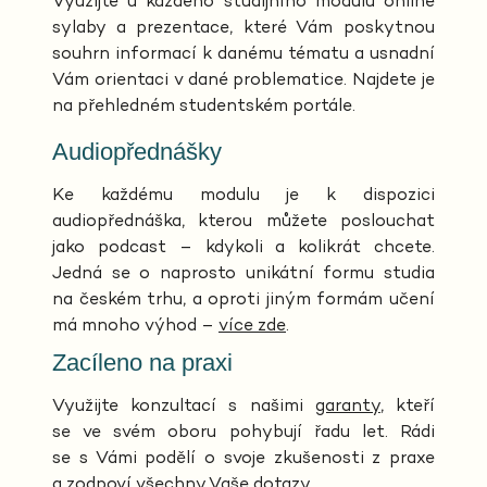
Využijte u každého studijního modulu online
sylaby a prezentace, které Vám poskytnou
souhrn informací k danému tématu a usnadní
Vám orientaci v dané problematice. Najdete je
na přehledném studentském portále.
Audiopřednášky
Ke každému modulu je k dispozici
audiopřednáška, kterou můžete poslouchat
jako podcast – kdykoli a kolikrát chcete.
Jedná se o naprosto unikátní formu studia
na českém trhu, a oproti jiným formám učení
má mnoho výhod –
více zde
.
Zacíleno na praxi
Využijte konzultací s našimi
garanty
, kteří
se ve svém oboru pohybují řadu let. Rádi
se s Vámi podělí o svoje zkušenosti z praxe
a zodpoví všechny Vaše dotazy.