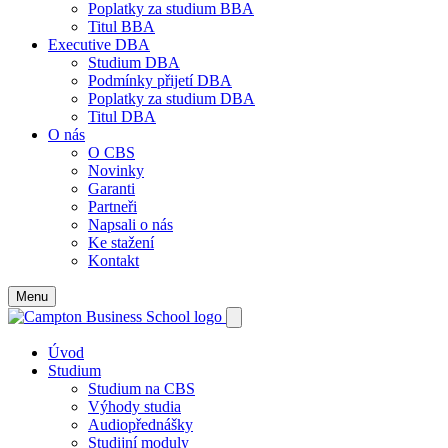
Poplatky za studium BBA
Titul BBA
Executive DBA
Studium DBA
Podmínky přijetí DBA
Poplatky za studium DBA
Titul DBA
O nás
O CBS
Novinky
Garanti
Partneři
Napsali o nás
Ke stažení
Kontakt
Menu
Úvod
Studium
Studium na CBS
Výhody studia
Audiopřednášky
Studijní moduly