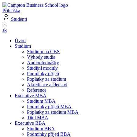
Přihláška
Studenti
cs
sk
Úvod
Studium
Studium na CBS
Výhody studia
Audiopřednášky
Studijní moduly
Podmínky přijetí
Poplatky za studium
Akreditace a členství
Reference
Executive MBA
Studium MBA
Podmínky přijetí MBA
Poplatky za studium MBA
Titul MBA
Executive BBA
Studium BBA
Podmínky přijetí BBA