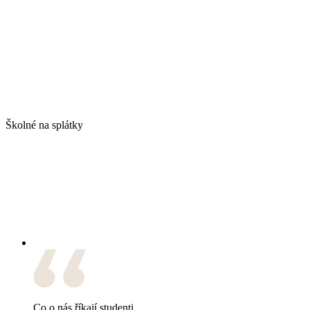
Školné na splátky
Co o nás říkají studenti