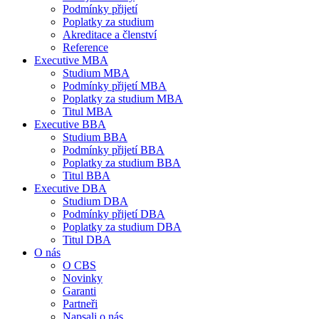
Podmínky přijetí
Poplatky za studium
Akreditace a členství
Reference
Executive MBA
Studium MBA
Podmínky přijetí MBA
Poplatky za studium MBA
Titul MBA
Executive BBA
Studium BBA
Podmínky přijetí BBA
Poplatky za studium BBA
Titul BBA
Executive DBA
Studium DBA
Podmínky přijetí DBA
Poplatky za studium DBA
Titul DBA
O nás
O CBS
Novinky
Garanti
Partneři
Napsali o nás