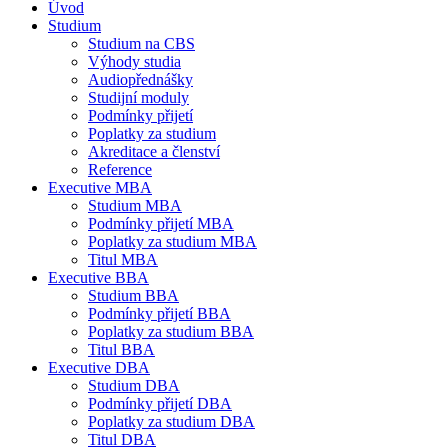
Úvod
Studium
Studium na CBS
Výhody studia
Audiopřednášky
Studijní moduly
Podmínky přijetí
Poplatky za studium
Akreditace a členství
Reference
Executive MBA
Studium MBA
Podmínky přijetí MBA
Poplatky za studium MBA
Titul MBA
Executive BBA
Studium BBA
Podmínky přijetí BBA
Poplatky za studium BBA
Titul BBA
Executive DBA
Studium DBA
Podmínky přijetí DBA
Poplatky za studium DBA
Titul DBA