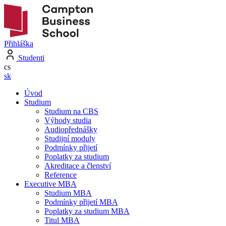
Přihláška
Studenti
cs
sk
Úvod
Studium
Studium na CBS
Výhody studia
Audiopřednášky
Studijní moduly
Podmínky přijetí
Poplatky za studium
Akreditace a členství
Reference
Executive MBA
Studium MBA
Podmínky přijetí MBA
Poplatky za studium MBA
Titul MBA