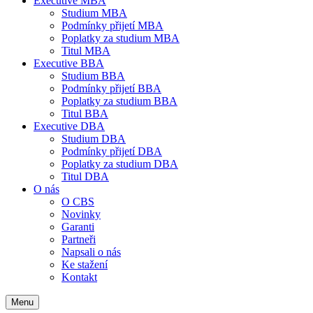
Executive MBA
Studium MBA
Podmínky přijetí MBA
Poplatky za studium MBA
Titul MBA
Executive BBA
Studium BBA
Podmínky přijetí BBA
Poplatky za studium BBA
Titul BBA
Executive DBA
Studium DBA
Podmínky přijetí DBA
Poplatky za studium DBA
Titul DBA
O nás
O CBS
Novinky
Garanti
Partneři
Napsali o nás
Ke stažení
Kontakt
Menu