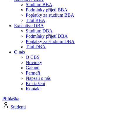
Studium BBA
Podmínky přijetí BBA
Poplatky za studium BBA
Titul BBA
Executive DBA
Studium DBA
Podmínky přijetí DBA
Poplatky za studium DBA
Titul DBA
O nás
O CBS
Novinky
Garanti
Partneři
Napsali o nás
Ke stažení
Kontakt
Přihláška
Studenti