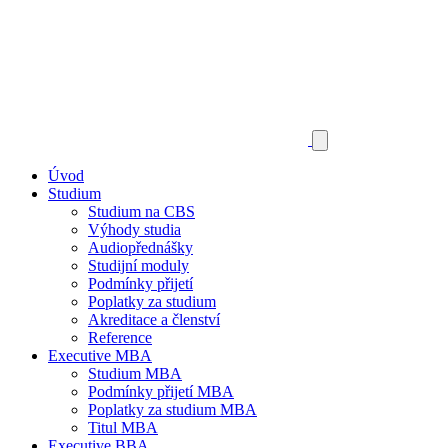
Úvod
Studium
Studium na CBS
Výhody studia
Audiopřednášky
Studijní moduly
Podmínky přijetí
Poplatky za studium
Akreditace a členství
Reference
Executive MBA
Studium MBA
Podmínky přijetí MBA
Poplatky za studium MBA
Titul MBA
Executive BBA