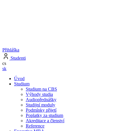
Přihláška
Studenti
cs
sk
Úvod
Studium
Studium na CBS
Výhody studia
Audiopřednášky
Studijní moduly
Podmínky přijetí
Poplatky za studium
Akreditace a členství
Reference