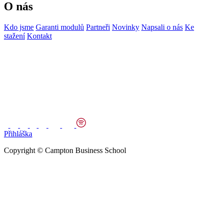
O nás
Kdo jsme
Garanti modulů
Partneři
Novinky
Napsali o nás
Ke
stažení
Kontakt
Přihláška
Copyright © Campton Business School