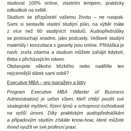
studovat 100% online, vlastním tempem, prakticky
odkudkoli na světě.
Studium se přizpůsobí vašemu životu – ne naopak.
Sami si sestavíte vlastní studijní plán, na výběr máte
z více než 60 studijních modulů. Audiopřednášky
se poslouchají snadno, jako podcasty. Veškeré studijní
materiály i konzultace s garanty jsou online. Přihláška je
navíc zcela zdarma a studium můžete zahájit kdykoli,
třeba s přicházejícím rokem.
Obdarujete někoho blízkého nebo nadělíte ten
nejcennější dárek sami sobě?
Executive MBA – pro manažery a lídry
Program
Executive MBA (Master of Business
Administration) je určen všem, kteří chtějí posílit své
strategické myšlení, řízení týmů a schopnost rozhodovat
na vyšší úrovni. Díky praktickým audiopřednáškám
a případovým studiím získáte know-how, které můžete
ihned využít ve své profesní praxi.