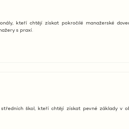
nály, kteří chtějí získat pokročilé manažerské doved
ažery s praxí.
tředních škol, kteří chtějí získat pevné základy v 