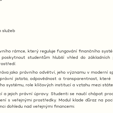
h služeb
ho rámce, který reguluje fungování finančního systému
 poskytnout studentům hlubší vhled do základních pr
rostředí.
ráva jako právního odvětví, jeho významu v moderní spo
právní jistota, odpovědnost a transparentnost, které 
o systému, role klíčových institucí a vztahu mezi státe
cí a jejich právní úpravy. Studenti se naučí chápat pro
 s veřejnými prostředky. Modul klade důraz na pochope
mci dohledu nad veřejnými financemi.