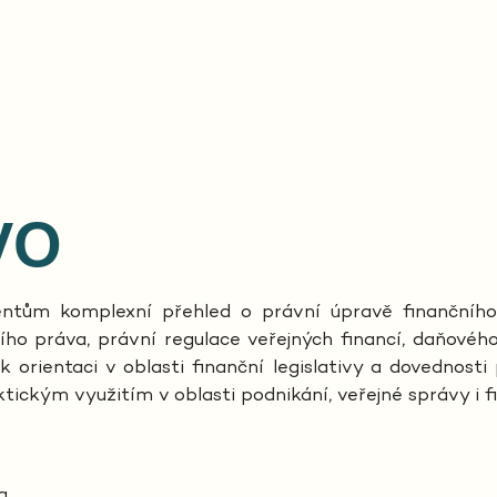
VO
ntům komplexní přehled o právní úpravě finančního 
ho práva, právní regulace veřejných financí, daňové
k orientaci v oblasti finanční legislativy a dovednost
ktickým využitím v oblasti podnikání, veřejné správy i fi
a