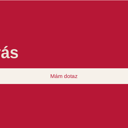
vás
Mám dotaz