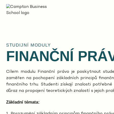
STUDIJNÍ MODULY
FINANČNÍ PRÁ
Cílem modulu Finanční právo je poskytnout stude
zaměřen na pochopení základních principů finanční
finančního trhu. Studenti získají znalosti potřebné 
důraz na propojení teoretických znalostí s jejich pra
Základní témata:
Porozumění základním principům finančního práv