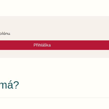
plánu.
Přihláška
ímá?