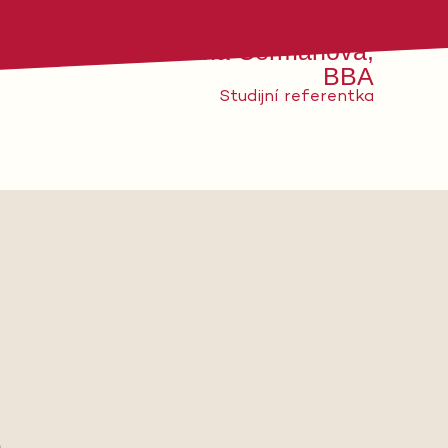
Bc. Hana Cermanová,
BBA
Studijní referentka
a