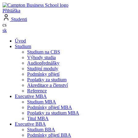
Přihláška
Studenti
cs
sk
Úvod
Studium
Studium na CBS
Výhody studia
Audiopřednášky
Studijní moduly
Podmínky přijetí
Poplatky za studium
Akreditace a členství
Reference
Executive MBA
Studium MBA
Podmínky přijetí MBA
Poplatky za studium MBA
Titul MBA
Executive BBA
Studium BBA
Podmínky přijetí BBA