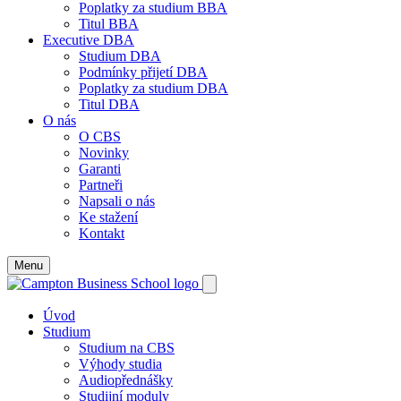
Poplatky za studium BBA
Titul BBA
Executive DBA
Studium DBA
Podmínky přijetí DBA
Poplatky za studium DBA
Titul DBA
O nás
O CBS
Novinky
Garanti
Partneři
Napsali o nás
Ke stažení
Kontakt
Menu
Úvod
Studium
Studium na CBS
Výhody studia
Audiopřednášky
Studijní moduly