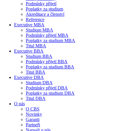
Podmínky přijetí
Poplatky za studium
Akreditace a členství
Reference
Executive MBA
Studium MBA
Podmínky přijetí MBA
Poplatky za studium MBA
Titul MBA
Executive BBA
Studium BBA
Podmínky přijetí BBA
Poplatky za studium BBA
Titul BBA
Executive DBA
Studium DBA
Podmínky přijetí DBA
Poplatky za studium DBA
Titul DBA
O nás
O CBS
Novinky
Garanti
Partneři
Napsali o nás