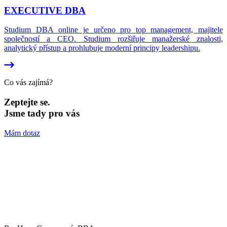
EXECUTIVE DBA
Studium DBA online je určeno pro top management, majitele
společností a CEO. Studium rozšiřuje manažerské znalosti,
analytický přístup a prohlubuje moderní principy leadershipu.
Co vás zajímá?
Zeptejte se.
Jsme tady pro vás
Mám dotaz