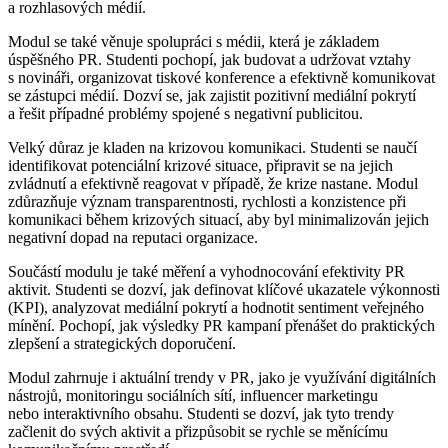
a rozhlasových médií.
Modul se také věnuje spolupráci s médii, která je základem
úspěšného PR. Studenti pochopí, jak budovat a udržovat vztahy
s novináři, organizovat tiskové konference a efektivně komunikovat
se zástupci médií. Dozví se, jak zajistit pozitivní mediální pokrytí
a řešit případné problémy spojené s negativní publicitou.
Velký důraz je kladen na krizovou komunikaci. Studenti se naučí
identifikovat potenciální krizové situace, připravit se na jejich
zvládnutí a efektivně reagovat v případě, že krize nastane. Modul
zdůrazňuje význam transparentnosti, rychlosti a konzistence při
komunikaci během krizových situací, aby byl minimalizován jejich
negativní dopad na reputaci organizace.
Součástí modulu je také měření a vyhodnocování efektivity PR
aktivit. Studenti se dozví, jak definovat klíčové ukazatele výkonnosti
(KPI), analyzovat mediální pokrytí a hodnotit sentiment veřejného
mínění. Pochopí, jak výsledky PR kampaní přenášet do praktických
zlepšení a strategických doporučení.
Modul zahrnuje i aktuální trendy v PR, jako je využívání digitálních
nástrojů, monitoringu sociálních sítí, influencer marketingu
nebo interaktivního obsahu. Studenti se dozví, jak tyto trendy
začlenit do svých aktivit a přizpůsobit se rychle se měnícímu