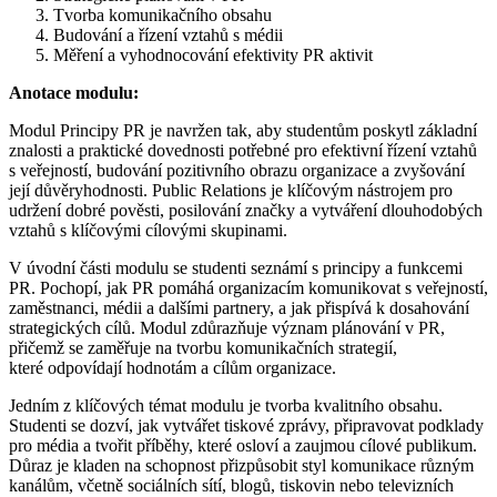
Tvorba komunikačního obsahu
Budování a řízení vztahů s médii
Měření a vyhodnocování efektivity PR aktivit
Anotace modulu:
Modul Principy PR je navržen tak, aby studentům poskytl základní
znalosti a praktické dovednosti potřebné pro efektivní řízení vztahů
s veřejností, budování pozitivního obrazu organizace a zvyšování
její důvěryhodnosti. Public Relations je klíčovým nástrojem pro
udržení dobré pověsti, posilování značky a vytváření dlouhodobých
vztahů s klíčovými cílovými skupinami.
V úvodní části modulu se studenti seznámí s principy a funkcemi
PR. Pochopí, jak PR pomáhá organizacím komunikovat s veřejností,
zaměstnanci, médii a dalšími partnery, a jak přispívá k dosahování
strategických cílů. Modul zdůrazňuje význam plánování v PR,
přičemž se zaměřuje na tvorbu komunikačních strategií,
které odpovídají hodnotám a cílům organizace.
Jedním z klíčových témat modulu je tvorba kvalitního obsahu.
Studenti se dozví, jak vytvářet tiskové zprávy, připravovat podklady
pro média a tvořit příběhy, které osloví a zaujmou cílové publikum.
Důraz je kladen na schopnost přizpůsobit styl komunikace různým
kanálům, včetně sociálních sítí, blogů, tiskovin nebo televizních