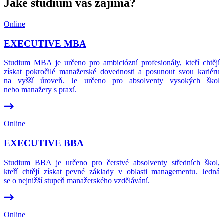
Jaké studium vás zajímá?
Online
EXECUTIVE MBA
Studium MBA je určeno pro ambiciózní profesionály, kteří chtějí
získat pokročilé manažerské dovednosti a posunout svou kariéru
na vyšší úroveň. Je určeno pro absolventy vysokých škol
nebo manažery s praxí.
Online
EXECUTIVE BBA
Studium BBA je určeno pro čerstvé absolventy středních škol,
kteří chtějí získat pevné základy v oblasti managementu. Jedná
se o nejnižší stupeň manažerského vzdělávání.
Online