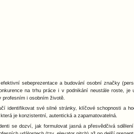
efektivní sebeprezentace a budování osobní značky (perso
onkurence na trhu práce i v podnikání neustále roste, j
 profesním i osobním životě.
 identifikovat své silné stránky, klíčové schopnosti a hod
, která je konzistentní, autentická a zapamatovatelná.
denti se dozví, jak formulovat jasná a přesvědčivá sdělen
ofesních událostech (tzv. elevator pitch) až po delší prez