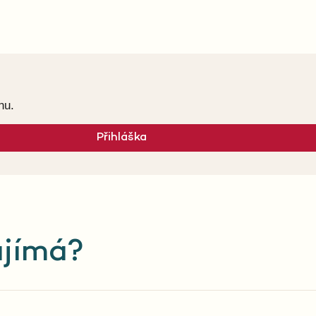
nu.
Přihláška
ajímá?