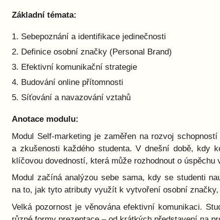
Základní témata:
Sebepoznání a identifikace jedinečnosti
Definice osobní značky (Personal Brand)
Efektivní komunikační strategie
Budování online přítomnosti
Síťování a navazování vztahů
Anotace modulu:
Modul Self-marketing je zaměřen na rozvoj schopností 
a zkušenosti každého studenta. V dnešní době, kdy k
klíčovou dovedností, která může rozhodnout o úspěchu v
Modul začíná analýzou sebe sama, kdy se studenti naučí
na to, jak tyto atributy využít k vytvoření osobní značky
Velká pozornost je věnována efektivní komunikaci. Stu
různé formy prezentace – od krátkých představení na pr