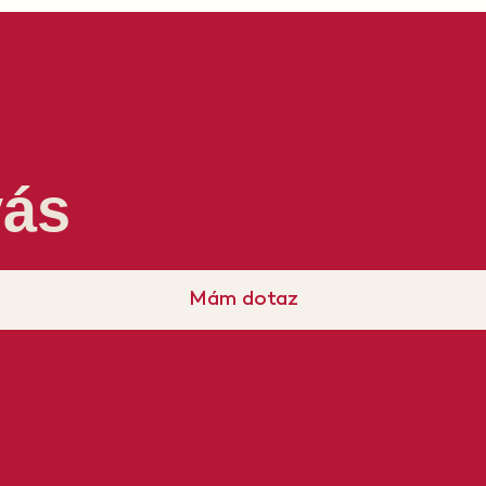
vás
Mám dotaz