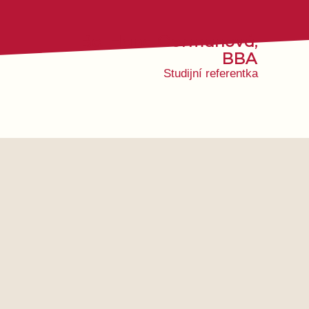
Bc. Hana Cermanová,
BBA
Studijní referentka