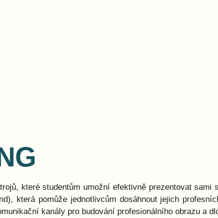
ING
trojů, které studentům umožní efektivně prezentovat sami s
d), která pomůže jednotlivcům dosáhnout jejich profesních 
omunikační kanály pro budování profesionálního obrazu a d