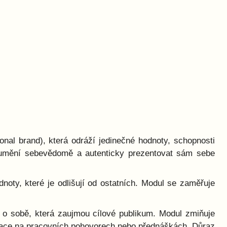
nal brand), která odráží jedinečné hodnoty, schopnosti
e umění sebevědomě a autenticky prezentovat sám sebe
noty, které je odlišují od ostatních. Modul se zaměřuje
í o sobě, která zaujmou cílové publikum. Modul zmiňuje
entace na pracovních pohovorech nebo přednáškách. Důraz