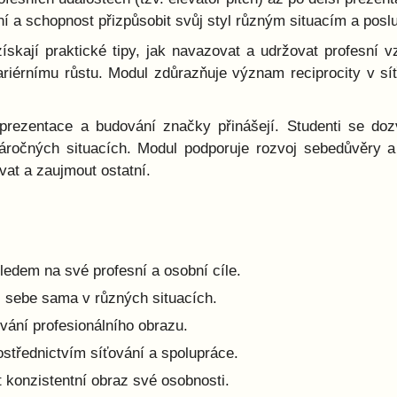
ní a schopnost přizpůsobit svůj styl různým situacím a pos
skají praktické tipy, jak navazovat a udržovat profesní v
kariérnímu růstu. Modul zdůrazňuje význam reciprocity v sí
prezentace a budování značky přinášejí. Studenti se dozví
náročných situacích. Modul podporuje rozvoj sebedůvěry a
vat a zaujmout ostatní.
ledem na své profesní a osobní cíle.
i sebe sama v různých situacích.
vání profesionálního obrazu.
střednictvím síťování a spolupráce.
 konzistentní obraz své osobnosti.