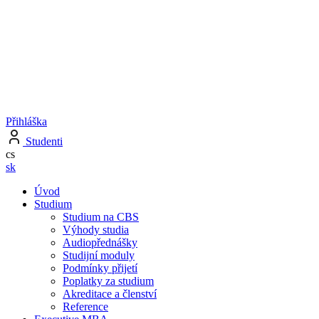
Přihláška
Studenti
cs
sk
Úvod
Studium
Studium na CBS
Výhody studia
Audiopřednášky
Studijní moduly
Podmínky přijetí
Poplatky za studium
Akreditace a členství
Reference