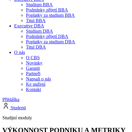
Studium BBA
Podmínky přijetí BBA
Poplatky za studium BBA
Titul BBA
Executive DBA
Studium DBA
Podmínky přijetí DBA
Poplatky za studium DBA
Titul DBA
O nás
O CBS
Novinky
Garanti
Partneři
Napsali o nás
Ke stažení
Kontakt
Přihláška
Studenti
Studijní moduly
VÝKONNOST PODNIKU A METRIKY