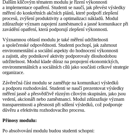
Dalším klíčovým tématem modulu je řízení výkonnosti
a implementace opatření. Studenti se naučí, jak převést výsledky
měření do konkrétních akčních plánů, které podpoří zlepšení
procesů, zvýšení produktivity a optimalizaci nákladů. Modul
zdůrazňuje význam zapojení zaměstnanců a jasné komunikace při
zavádění opatření, která podporují zlepšení výkonnosti.
Významnou oblastí modulu je také měření udržitelnosti
a společenské odpovědnosti. Studenti pochopí, jak zahrnout
environmentální a sociální aspekty do hodnocení výkonnosti
a zajistit, aby podnikové aktivity podporovaly dlouhodobou
udržitelnost. Modul klade důraz na propojení ekonomických,
environmentálních a sociálních cílů jako součásti celkové strategie
organizace.
Závěrečná část modulu se zaměřuje na komunikaci výsledků
a podporu rozhodování. Studenti se naučí prezentovat výsledky
měření jasně a přesvědčivě různým cílovým skupinám, jako jsou
vedení, akcionáři nebo zaměstnanci. Modul zdůrazňuje význam
transparentnosti a přesnosti při sdílení výsledků, což podporuje
důvěru a efektivitu rozhodovacího procesu.
Přínosy modulu:
Po absolvování modulu budou studenti schopni: