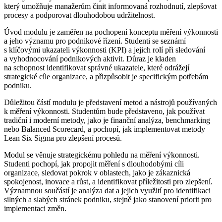
který umožňuje manažerům činit informovaná rozhodnutí, zlepšovat
procesy a podporovat dlouhodobou udržitelnost.
Úvod modulu je zaměřen na pochopení konceptu měření výkonnosti
a jeho významu pro podnikové řízení. Studenti se seznámí
s klíčovými ukazateli výkonnosti (KPI) a jejich rolí při sledování
a vyhodnocování podnikových aktivit. Důraz je kladen
na schopnost identifikovat správné ukazatele, které odrážejí
strategické cíle organizace, a přizpůsobit je specifickým potřebám
podniku.
Důležitou částí modulu je představení metod a nástrojů používaných
k měření výkonnosti. Studentům bude představeno, jak používat
tradiční i moderní metody, jako je finanční analýza, benchmarking
nebo Balanced Scorecard, a pochopí, jak implementovat metody
Lean Six Sigma pro zlepšení procesů.
Modul se věnuje strategickému pohledu na měření výkonnosti.
Studenti pochopí, jak propojit měření s dlouhodobými cíli
organizace, sledovat pokrok v oblastech, jako je zákaznická
spokojenost, inovace a růst, a identifikovat příležitosti pro zlepšení.
Významnou součástí je analýza dat a jejich využití pro identifikaci
silných a slabých stránek podniku, stejně jako stanovení priorit pro
implementaci změn.