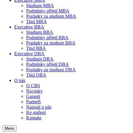
Executive MBA
Studium MBA
Podmínky přijetí MBA
Poplatky za studium MBA
Titul MBA
Executive BBA
Studium BBA
Podmínky přijetí BBA
Poplatky za studium BBA
Titul BBA
Executive DBA
Studium DBA
Podmínky přijetí DBA
Poplatky za studium DBA
Titul DBA
O nás
O CBS
Novinky
Garanti
Partneři
Napsali o nás
Ke stažení
Kontakt
Menu