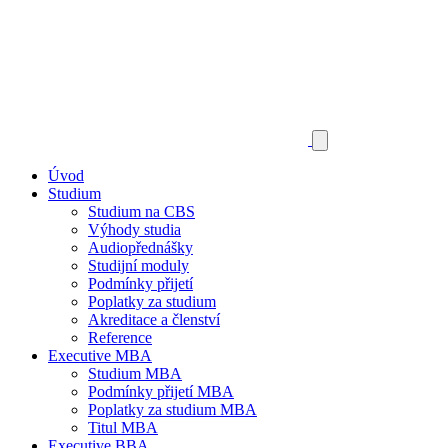
Úvod
Studium
Studium na CBS
Výhody studia
Audiopřednášky
Studijní moduly
Podmínky přijetí
Poplatky za studium
Akreditace a členství
Reference
Executive MBA
Studium MBA
Podmínky přijetí MBA
Poplatky za studium MBA
Titul MBA
Executive BBA