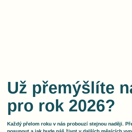
Už přemýšlíte 
pro rok 2026?
Každý přelom roku v nás probouzí stejnou naději. P
posunout a jak bude náš život v dalších měsících vypa