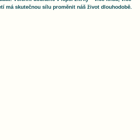
tí má skutečnou sílu proměnit náš život dlouhodobě.