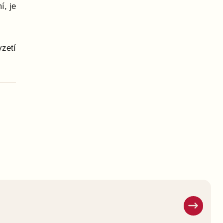
í, je
zetí