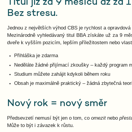
Titul již za 9 měsíců až za 1
Bez stresu.
Jednou z největších výhod CBS je rychlost a opravdová č
Mezinárodně vyhledávaný titul BBA získáte už za 9 mě
dveře k vyšším pozicím, lepším příležitostem nebo vlas
Přihláška je zdarma
Neděláte žádné přijímací zkoušky – každý program má
Studium můžete zahájit kdykoli během roku
Obsah je maximálně praktický – žádná zbytečná teor
Nový rok = nový směr
Předsevzetí nemusí být jen o tom, co
omezit
nebo
přesta
Může to být i závazek k růstu.