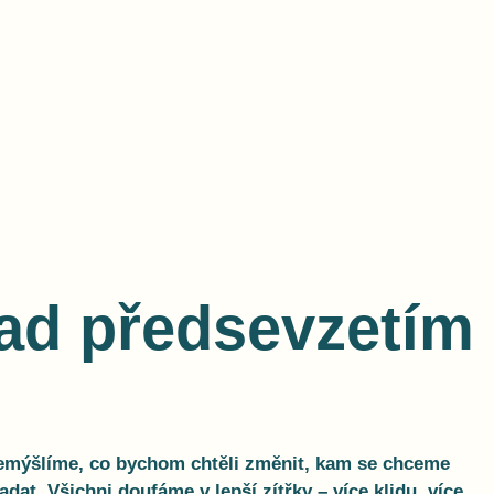
nad předsevzetím
řemýšlíme, co bychom chtěli změnit, kam se chceme
dat. Všichni doufáme v lepší zítřky – více klidu, více