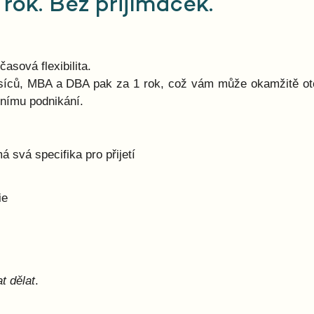
 rok. Bez přijímaček.
asová flexibilita.
síců, MBA a DBA pak za 1 rok, což vám může okamžitě ote
tnímu podnikání.
 svá specifika pro přijetí
ie
t dělat
.